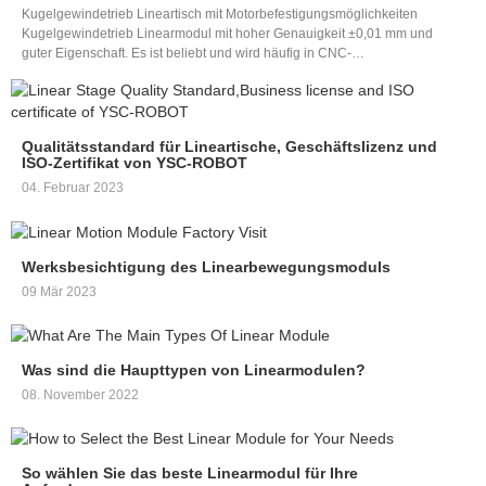
Kugelgewindetrieb Lineartisch mit Motorbefestigungsmöglichkeiten
Kugelgewindetrieb Linearmodul mit hoher Genauigkeit ±0,01 mm und
guter Eigenschaft. Es ist beliebt und wird häufig in CNC-
Automatisierungsrobotermaschinen verwendet. Die Anpassung ist je nach
Bedarf akzeptabel: Nutzlast, maximale Geschwindigkeit, Verwendung in
vertikal oder horizontal ect.. CNC-Linearmodule vom Kugelgewindetrieb
haben zwei Arten: eine ist halb geschlossen, die andere ist vollständig
Qualitätsstandard für Lineartische, Geschäftslizenz und
geschlossen
ISO-Zertifikat von YSC-ROBOT
04. Februar 2023
Werksbesichtigung des Linearbewegungsmoduls
09 Mär 2023
Was sind die Haupttypen von Linearmodulen?
08. November 2022
So wählen Sie das beste Linearmodul für Ihre