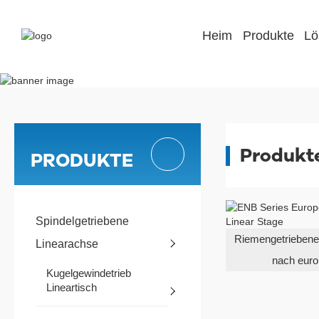
Heim
Produkte
Lö
Produkt
PRODUKTE
Spindelgetriebene
Riemengetriebener
Linearachse
nach eur
Kugelgewindetrieb
Lineartisch