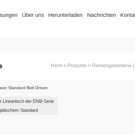
sungen
Über uns
Herunterladen
Nachrichten
Konta
e
Heim
>
Produkte
>
Riemengetriebene 
 Lineartisch der ENB-Serie
opäischem Standard