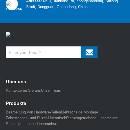
Adresse:
Nr. 3, Jiankang Rd, Zhongshandong, Shilong
Stadt, Dongguan, Guangdong, China
Über uns
Kontaktieren Sie uns
Unser Team
Produkte
Bearbeitung von Hardware-Teilen
Mehrachsige Montage
Zahnstangen- und Ritzel-Lineartisch
Riemengetriebene Linearachse
Spindelgetriebene Linearachse