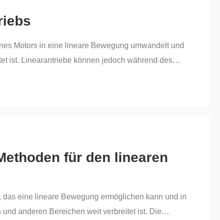
riebs
eines Motors in eine lineare Bewegung umwandelt und
et ist. Linearantriebe können jedoch während des
Sicherheit des Systems beeinträchtigen. Daher ist die
em Artikel werden eine datenbasierte
ver Beobachter bas vorgestellt.
Methoden für den linearen
t, das eine lineare Bewegung ermöglichen kann und in
und anderen Bereichen weit verbreitet ist. Die