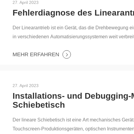
27. April 2023
Fehlerdiagnose des Linearant
Der Linearantrieb ist ein Gerät, das die Drehbewegung 
in verschiedenen Automatisierungssystemen weit verbreit
Betriebs Fehlfunktionen aufweisen, die die Leistung und 
MEHR ERFAHREN
Fehlerdiagnose von Linearantrieben sehr wichtig. In dies
Fehlerdiagnosemethode für Linearantriebe und ein adapti
27. April 2023
Installations- und Debugging-
Schiebetisch
Der lineare Schiebetisch ist eine Art mechanisches Gerä
Touchscreen-Produktionsgeräten, optischen Instrumenten 