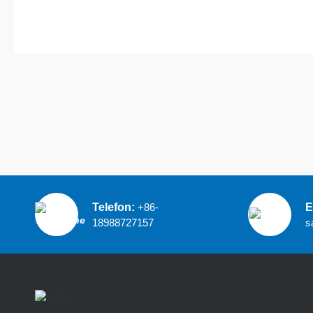
Telefon:
+86-
E
18988727157
s