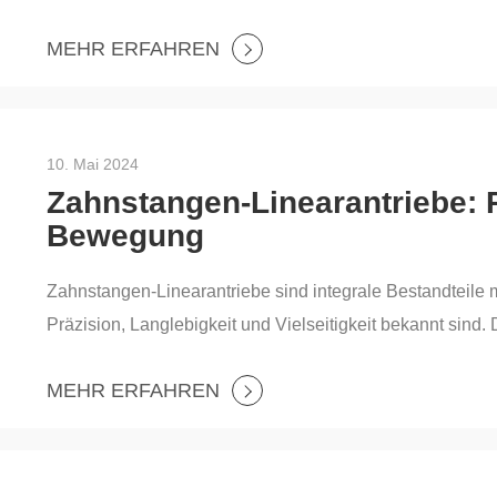
kontrollierte Linearbewegung, was sie in verschiedenen
MEHR ERFAHREN
unverzichtbar macht. YSC-ROBOT, ein führender Anbieter 
eine Reihe hochwertiger Lineartischsysteme, die für die
entwickelt wurden.
10. Mai 2024
Zahnstangen-Linearantriebe: 
Bewegung
Zahnstangen-Linearantriebe sind integrale Bestandteile 
Präzision, Langlebigkeit und Vielseitigkeit bekannt sin
Bewegungen um und sind damit in verschiedenen indust
MEHR ERFAHREN
führender Anbieter fortschrittlicher Automatisierungslös
Zahnstangen-Linearantrieben, die für die unterschiedlich